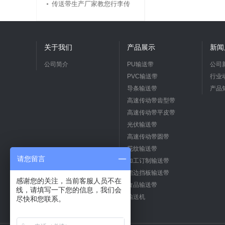
中缘由你清楚了吗
传送带生产厂家教您行李传
送带的选择
关于我们
产品展示
新闻
公司简介
PU输送带
公司
PVC输送带
行业
导条输送带
产品
高速传动带齿型带
高速传动带平皮带
光伏输送带
高速传动带圆带
花纹输送带
请您留言
加工订制输送带
裙边挡板输送带
感谢您的关注，当前客服人员不在
食品输送带
线，请填写一下您的信息，我们会
输送机
尽快和您联系。